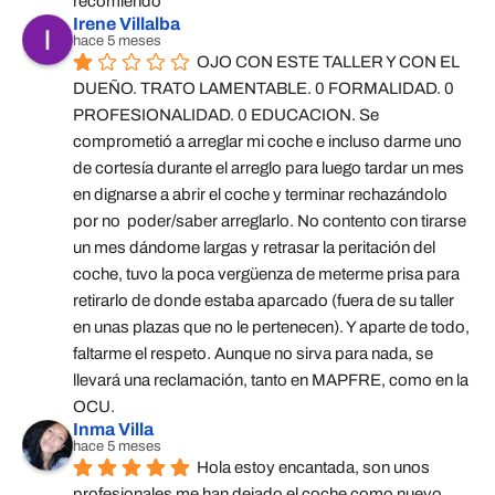
recomiendo
Irene Villalba
hace 5 meses
OJO CON ESTE TALLER Y CON EL 
DUEÑO. TRATO LAMENTABLE. 0 FORMALIDAD. 0 
PROFESIONALIDAD. 0 EDUCACION. Se 
comprometió a arreglar mi coche e incluso darme uno 
de cortesía durante el arreglo para luego tardar un mes 
en dignarse a abrir el coche y terminar rechazándolo 
por no  poder/saber arreglarlo. No contento con tirarse 
un mes dándome largas y retrasar la peritación del 
coche, tuvo la poca vergüenza de meterme prisa para 
retirarlo de donde estaba aparcado (fuera de su taller 
en unas plazas que no le pertenecen). Y aparte de todo, 
faltarme el respeto. Aunque no sirva para nada, se 
llevará una reclamación, tanto en MAPFRE, como en la 
OCU.
Inma Villa
hace 5 meses
Hola estoy encantada, son unos 
profesionales me han dejado el coche como nuevo 