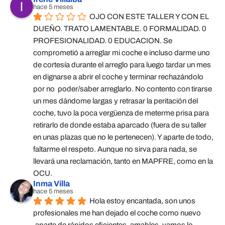
hace 5 meses
OJO CON ESTE TALLER Y CON EL 
DUEÑO. TRATO LAMENTABLE. 0 FORMALIDAD. 0 
PROFESIONALIDAD. 0 EDUCACION. Se 
comprometió a arreglar mi coche e incluso darme uno 
de cortesía durante el arreglo para luego tardar un mes 
en dignarse a abrir el coche y terminar rechazándolo 
por no  poder/saber arreglarlo. No contento con tirarse 
un mes dándome largas y retrasar la peritación del 
coche, tuvo la poca vergüenza de meterme prisa para 
retirarlo de donde estaba aparcado (fuera de su taller 
en unas plazas que no le pertenecen). Y aparte de todo, 
faltarme el respeto. Aunque no sirva para nada, se 
llevará una reclamación, tanto en MAPFRE, como en la 
OCU.
Inma Villa
hace 5 meses
Hola estoy encantada, son unos 
profesionales me han dejado el coche como nuevo 
,aparte de rápidos eficientes ,amables, vamos lo 