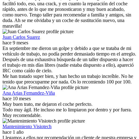
facilitó todo, eso, una crack, y en cuanto la reparación del coche
rápido, antes de lo que me pronosticaron y muy buen acabado,
como nuevo. Tengo taller para recomendar a familia y amigos, sin
duda. Ah se me olvidaba y un coche de sustitución nuevo, una
maravilla!
Juan Carlos Suarez
hace 9 meses
En septiembre me dieron un golpe y debido a que se trataba de mi
vehículo de trabajo, no podía perder demasiado tiempo en el arreglo.
Después de una exhaustiva búsqueda de un taller dispuesto a hacer
el trabajo en mis días libres (nadie estaba dispuesto a ello), apareció
IRC como caído de cielo.
Me han tratado super bien, y han hecho un trabajo increíble. No he
tenido que preocuparme por nada. Os lo recomiendo 100 por 100.
Ana Arias Fernandez-Viña
hace 10 meses
Muy buen trato, me dejaron el coche perfecto.
Todo muy ágil. He incluso me lo limpiaron por dentro y por fuera.
Muy recomendable.
Mantenimiento Visiotech
hace 1 año
Llegamos a ellos por recomendación un cliente de nuestra empresa y