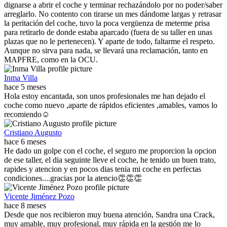
dignarse a abrir el coche y terminar rechazándolo por no poder/saber
arreglarlo. No contento con tirarse un mes dándome largas y retrasar
la peritación del coche, tuvo la poca vergüenza de meterme prisa
para retirarlo de donde estaba aparcado (fuera de su taller en unas
plazas que no le pertenecen). Y aparte de todo, faltarme el respeto.
Aunque no sirva para nada, se llevará una reclamación, tanto en
MAPFRE, como en la OCU.
Inma Villa
hace 5 meses
Hola estoy encantada, son unos profesionales me han dejado el
coche como nuevo ,aparte de rápidos eficientes ,amables, vamos lo
recomiendo☺️
Cristiano Augusto
hace 6 meses
He dado un golpe con el coche, el seguro me proporcion la opcion
de ese taller, el dia seguinte lleve el coche, he tenido un buen trato,
rapides y atencion y en pocos dias tenia mi coche en perfectas
condiciones....gracias por la atencio👏👏👏
Vicente Jiménez Pozo
hace 8 meses
Desde que nos recibieron muy buena atención, Sandra una Crack,
muy amable, muy profesional, muy rápida en la gestión me lo