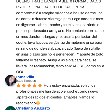
DUEÑO. TRATO LAMENTABLE. 0 FORMALIDAD. 0 
PROFESIONALIDAD. 0 EDUCACION. Se 
comprometió a arreglar mi coche e incluso darme uno 
de cortesía durante el arreglo para luego tardar un mes 
en dignarse a abrir el coche y terminar rechazándolo 
por no  poder/saber arreglarlo. No contento con tirarse 
un mes dándome largas y retrasar la peritación del 
coche, tuvo la poca vergüenza de meterme prisa para 
retirarlo de donde estaba aparcado (fuera de su taller 
en unas plazas que no le pertenecen). Y aparte de todo, 
faltarme el respeto. Aunque no sirva para nada, se 
llevará una reclamación, tanto en MAPFRE, como en la 
OCU.
Inma Villa
hace 5 meses
Hola estoy encantada, son unos 
profesionales me han dejado el coche como nuevo 
,aparte de rápidos eficientes ,amables, vamos lo 
recomiendo
Cristiano Augusto