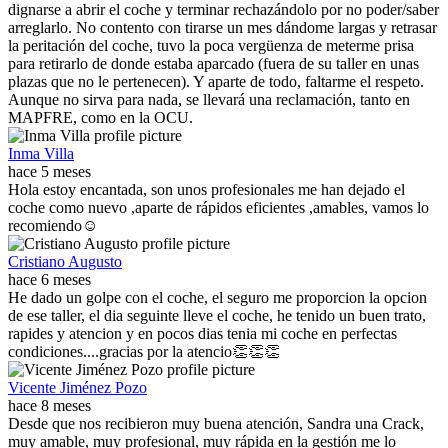
dignarse a abrir el coche y terminar rechazándolo por no poder/saber
arreglarlo. No contento con tirarse un mes dándome largas y retrasar
la peritación del coche, tuvo la poca vergüenza de meterme prisa
para retirarlo de donde estaba aparcado (fuera de su taller en unas
plazas que no le pertenecen). Y aparte de todo, faltarme el respeto.
Aunque no sirva para nada, se llevará una reclamación, tanto en
MAPFRE, como en la OCU.
Inma Villa
hace 5 meses
Hola estoy encantada, son unos profesionales me han dejado el
coche como nuevo ,aparte de rápidos eficientes ,amables, vamos lo
recomiendo☺️
Cristiano Augusto
hace 6 meses
He dado un golpe con el coche, el seguro me proporcion la opcion
de ese taller, el dia seguinte lleve el coche, he tenido un buen trato,
rapides y atencion y en pocos dias tenia mi coche en perfectas
condiciones....gracias por la atencio👏👏👏
Vicente Jiménez Pozo
hace 8 meses
Desde que nos recibieron muy buena atención, Sandra una Crack,
muy amable, muy profesional, muy rápida en la gestión me lo