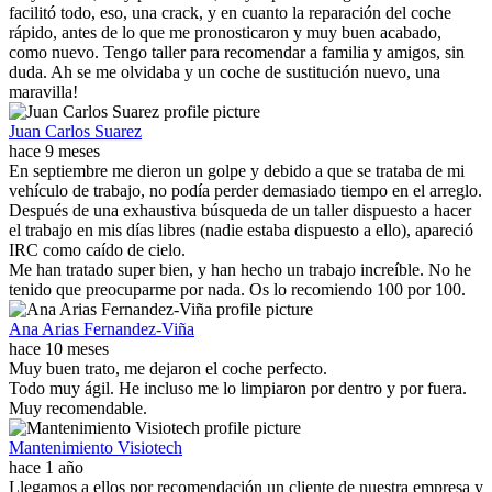
facilitó todo, eso, una crack, y en cuanto la reparación del coche
rápido, antes de lo que me pronosticaron y muy buen acabado,
como nuevo. Tengo taller para recomendar a familia y amigos, sin
duda. Ah se me olvidaba y un coche de sustitución nuevo, una
maravilla!
Juan Carlos Suarez
hace 9 meses
En septiembre me dieron un golpe y debido a que se trataba de mi
vehículo de trabajo, no podía perder demasiado tiempo en el arreglo.
Después de una exhaustiva búsqueda de un taller dispuesto a hacer
el trabajo en mis días libres (nadie estaba dispuesto a ello), apareció
IRC como caído de cielo.
Me han tratado super bien, y han hecho un trabajo increíble. No he
tenido que preocuparme por nada. Os lo recomiendo 100 por 100.
Ana Arias Fernandez-Viña
hace 10 meses
Muy buen trato, me dejaron el coche perfecto.
Todo muy ágil. He incluso me lo limpiaron por dentro y por fuera.
Muy recomendable.
Mantenimiento Visiotech
hace 1 año
Llegamos a ellos por recomendación un cliente de nuestra empresa y