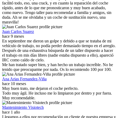
facilitó todo, eso, una crack, y en cuanto la reparación del coche
rápido, antes de lo que me pronosticaron y muy buen acabado,
como nuevo. Tengo taller para recomendar a familia y amigos, sin
duda. Ah se me olvidaba y un coche de sustitución nuevo, una
maravilla!
Juan Carlos Suarez
hace 9 meses
En septiembre me dieron un golpe y debido a que se trataba de mi
vehículo de trabajo, no podía perder demasiado tiempo en el arreglo.
Después de una exhaustiva búsqueda de un taller dispuesto a hacer
el trabajo en mis días libres (nadie estaba dispuesto a ello), apareció
IRC como caído de cielo.
Me han tratado super bien, y han hecho un trabajo increíble. No he
tenido que preocuparme por nada. Os lo recomiendo 100 por 100.
Ana Arias Fernandez-Viña
hace 10 meses
Muy buen trato, me dejaron el coche perfecto.
Todo muy ágil. He incluso me lo limpiaron por dentro y por fuera.
Muy recomendable.
Mantenimiento Visiotech
hace 1 año
Llegamos a ellos por recomendación un cliente de nuestra empresa y