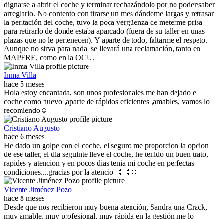
dignarse a abrir el coche y terminar rechazándolo por no poder/saber
arreglarlo. No contento con tirarse un mes dándome largas y retrasar
la peritación del coche, tuvo la poca vergüenza de meterme prisa
para retirarlo de donde estaba aparcado (fuera de su taller en unas
plazas que no le pertenecen). Y aparte de todo, faltarme el respeto.
Aunque no sirva para nada, se llevará una reclamación, tanto en
MAPFRE, como en la OCU.
Inma Villa
hace 5 meses
Hola estoy encantada, son unos profesionales me han dejado el
coche como nuevo ,aparte de rápidos eficientes ,amables, vamos lo
recomiendo☺️
Cristiano Augusto
hace 6 meses
He dado un golpe con el coche, el seguro me proporcion la opcion
de ese taller, el dia seguinte lleve el coche, he tenido un buen trato,
rapides y atencion y en pocos dias tenia mi coche en perfectas
condiciones....gracias por la atencio👏👏👏
Vicente Jiménez Pozo
hace 8 meses
Desde que nos recibieron muy buena atención, Sandra una Crack,
muy amable, muy profesional, muy rápida en la gestión me lo