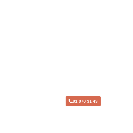
Taller Línea Directa Daganzo
91 070 31 43