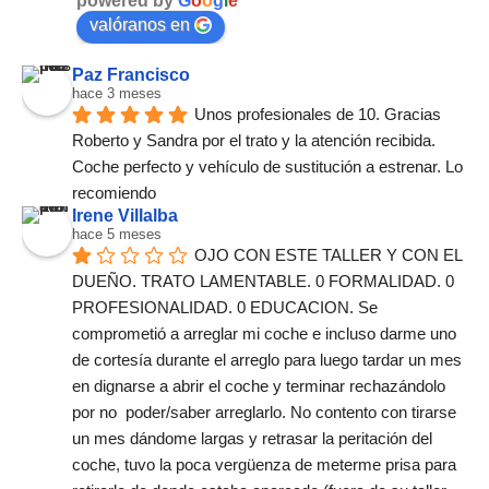
powered by
G
o
o
g
l
e
valóranos en
Paz Francisco
hace 3 meses
Unos profesionales de 10. Gracias 
Roberto y Sandra por el trato y la atención recibida. 
Coche perfecto y vehículo de sustitución a estrenar. Lo 
recomiendo
Irene Villalba
hace 5 meses
OJO CON ESTE TALLER Y CON EL 
DUEÑO. TRATO LAMENTABLE. 0 FORMALIDAD. 0 
PROFESIONALIDAD. 0 EDUCACION. Se 
comprometió a arreglar mi coche e incluso darme uno 
de cortesía durante el arreglo para luego tardar un mes 
en dignarse a abrir el coche y terminar rechazándolo 
por no  poder/saber arreglarlo. No contento con tirarse 
un mes dándome largas y retrasar la peritación del 
coche, tuvo la poca vergüenza de meterme prisa para 