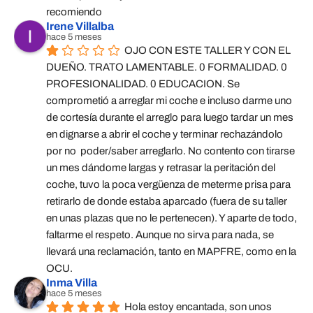
recomiendo
Irene Villalba
hace 5 meses
OJO CON ESTE TALLER Y CON EL 
DUEÑO. TRATO LAMENTABLE. 0 FORMALIDAD. 0 
PROFESIONALIDAD. 0 EDUCACION. Se 
comprometió a arreglar mi coche e incluso darme uno 
de cortesía durante el arreglo para luego tardar un mes 
en dignarse a abrir el coche y terminar rechazándolo 
por no  poder/saber arreglarlo. No contento con tirarse 
un mes dándome largas y retrasar la peritación del 
coche, tuvo la poca vergüenza de meterme prisa para 
retirarlo de donde estaba aparcado (fuera de su taller 
en unas plazas que no le pertenecen). Y aparte de todo, 
faltarme el respeto. Aunque no sirva para nada, se 
llevará una reclamación, tanto en MAPFRE, como en la 
OCU.
Inma Villa
hace 5 meses
Hola estoy encantada, son unos 