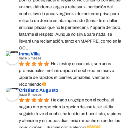
por no  poder/saber arreglarlo. No contento con tirarse 
un mes dándome largas y retrasar la peritación del 
coche, tuvo la poca vergüenza de meterme prisa para 
retirarlo de donde estaba aparcado (fuera de su taller 
en unas plazas que no le pertenecen). Y aparte de todo, 
faltarme el respeto. Aunque no sirva para nada, se 
llevará una reclamación, tanto en MAPFRE, como en la 
OCU.
Inma Villa
hace 5 meses
Hola estoy encantada, son unos 
profesionales me han dejado el coche como nuevo 
,aparte de rápidos eficientes ,amables, vamos lo 
recomiendo
Cristiano Augusto
hace 6 meses
He dado un golpe con el coche, el 
seguro me proporcion la opcion de ese taller, el dia 
seguinte lleve el coche, he tenido un buen trato, rapides 
y atencion y en pocos dias tenia mi coche en perfectas 
condiciones....gracias por la atencio