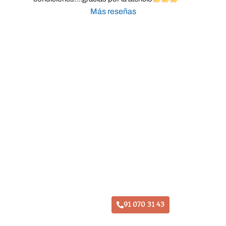
Más reseñas
Taller Fiatc Seguros Los Fresnos
91 070 31 43