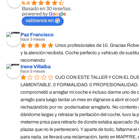
4.4
Basado en 30 reseñas.
powered by
G
o
o
g
l
e
valóranos en
Paz Francisco
hace 3 meses
Unos profesionales de 10. Gracias Roberto
y la atención recibida. Coche perfecto y vehículo de sustituc
recomiendo
Irene Villalba
hace 5 meses
OJO CON ESTE TALLER Y CON EL DUE
LAMENTABLE. 0 FORMALIDAD. 0 PROFESIONALIDAD. 
comprometió a arreglar mi coche e incluso darme uno de co
arreglo para luego tardar un mes en dignarse a abrir el coch
rechazándolo por no  poder/saber arreglarlo. No contento c
dándome largas y retrasar la peritación del coche, tuvo la
meterme prisa para retirarlo de donde estaba aparcado (fuer
plazas que no le pertenecen). Y aparte de todo, faltarme el
para nada, se llevará una reclamación, tanto en MAPFRE,