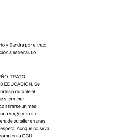
 y Sandra por el trato 
ión a estrenar. Lo 
ÑO. TRATO 
0 EDUCACION. Se 
rtesía durante el 
e y terminar 
on tirarse un mes 
 poca vergüenza de 
a de su taller en unas 
 respeto. Aunque no sirva 
 como en la OCU.