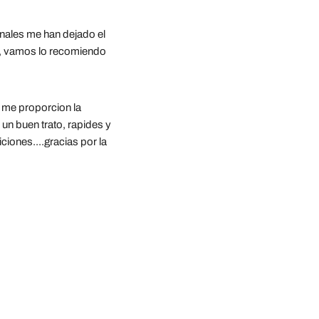
ales me han dejado el 
s, vamos lo recomiendo
 me proporcion la 
 un buen trato, rapides y 
iones....gracias por la 
rocales del Jarama