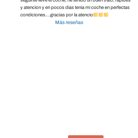
seguinte lleve el coche, he tenido un buen trato, rapides 
y atencion y en pocos dias tenia mi coche en perfectas 
condiciones....gracias por la atencio
Más reseñas
Taller Fenix Directo Daganzo