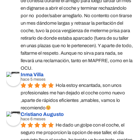
de cortesía durante el arreglo para luego tardar un mes 
en dignarse a abrir el coche y terminar rechazándolo 
por no  poder/saber arreglarlo. No contento con tirarse 
un mes dándome largas y retrasar la peritación del 
coche, tuvo la poca vergüenza de meterme prisa para 
retirarlo de donde estaba aparcado (fuera de su taller 
en unas plazas que no le pertenecen). Y aparte de todo, 
faltarme el respeto. Aunque no sirva para nada, se 
llevará una reclamación, tanto en MAPFRE, como en la 
OCU.
Inma Villa
hace 5 meses
Hola estoy encantada, son unos 
profesionales me han dejado el coche como nuevo 
,aparte de rápidos eficientes ,amables, vamos lo 
recomiendo
Cristiano Augusto
hace 6 meses
He dado un golpe con el coche, el 
seguro me proporcion la opcion de ese taller, el dia 