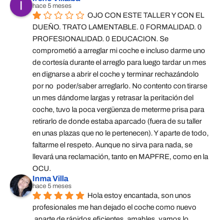
hace 5 meses
OJO CON ESTE TALLER Y CON EL 
DUEÑO. TRATO LAMENTABLE. 0 FORMALIDAD. 0 
PROFESIONALIDAD. 0 EDUCACION. Se 
comprometió a arreglar mi coche e incluso darme uno 
de cortesía durante el arreglo para luego tardar un mes 
en dignarse a abrir el coche y terminar rechazándolo 
por no  poder/saber arreglarlo. No contento con tirarse 
un mes dándome largas y retrasar la peritación del 
coche, tuvo la poca vergüenza de meterme prisa para 
retirarlo de donde estaba aparcado (fuera de su taller 
en unas plazas que no le pertenecen). Y aparte de todo, 
faltarme el respeto. Aunque no sirva para nada, se 
llevará una reclamación, tanto en MAPFRE, como en la 
OCU.
Inma Villa
hace 5 meses
Hola estoy encantada, son unos 
profesionales me han dejado el coche como nuevo 
,aparte de rápidos eficientes ,amables, vamos lo 