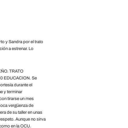
 y Sandra por el trato 
ión a estrenar. Lo 
ÑO. TRATO 
0 EDUCACION. Se 
rtesía durante el 
e y terminar 
on tirarse un mes 
 poca vergüenza de 
a de su taller en unas 
 respeto. Aunque no sirva 
 como en la OCU.