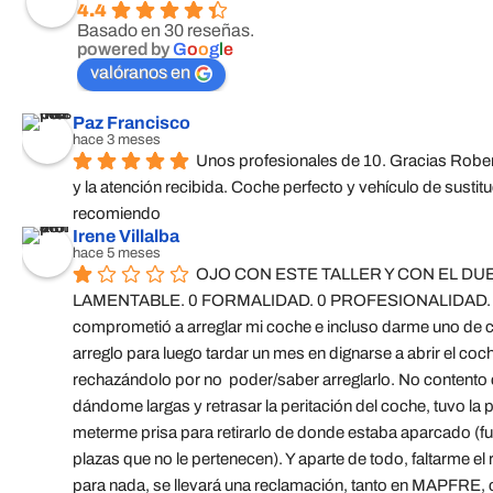
4.4
Basado en 30 reseñas.
powered by
G
o
o
g
l
e
valóranos en
Paz Francisco
hace 3 meses
Unos profesionales de 10. Gracias Roberto
y la atención recibida. Coche perfecto y vehículo de sustituc
recomiendo
Irene Villalba
hace 5 meses
OJO CON ESTE TALLER Y CON EL DUE
LAMENTABLE. 0 FORMALIDAD. 0 PROFESIONALIDAD. 
comprometió a arreglar mi coche e incluso darme uno de co
arreglo para luego tardar un mes en dignarse a abrir el coch
rechazándolo por no  poder/saber arreglarlo. No contento c
dándome largas y retrasar la peritación del coche, tuvo la
meterme prisa para retirarlo de donde estaba aparcado (fuer
plazas que no le pertenecen). Y aparte de todo, faltarme el
para nada, se llevará una reclamación, tanto en MAPFRE,