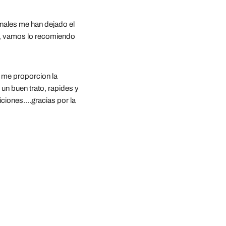
ales me han dejado el 
s, vamos lo recomiendo
 me proporcion la 
 un buen trato, rapides y 
iones....gracias por la 
ganzo de Arriba