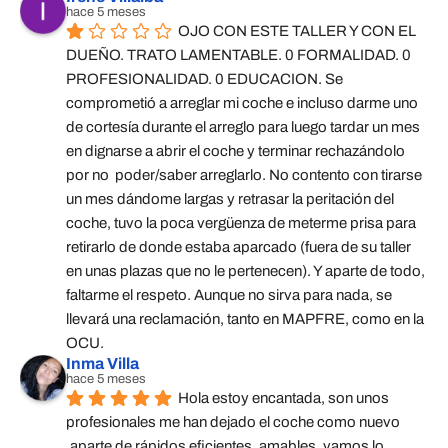
hace 5 meses
OJO CON ESTE TALLER Y CON EL 
DUEÑO. TRATO LAMENTABLE. 0 FORMALIDAD. 0 
PROFESIONALIDAD. 0 EDUCACION. Se 
comprometió a arreglar mi coche e incluso darme uno 
de cortesía durante el arreglo para luego tardar un mes 
en dignarse a abrir el coche y terminar rechazándolo 
por no  poder/saber arreglarlo. No contento con tirarse 
un mes dándome largas y retrasar la peritación del 
coche, tuvo la poca vergüenza de meterme prisa para 
retirarlo de donde estaba aparcado (fuera de su taller 
en unas plazas que no le pertenecen). Y aparte de todo, 
faltarme el respeto. Aunque no sirva para nada, se 
llevará una reclamación, tanto en MAPFRE, como en la 
OCU.
Inma Villa
hace 5 meses
Hola estoy encantada, son unos 
profesionales me han dejado el coche como nuevo 
,aparte de rápidos eficientes ,amables, vamos lo 