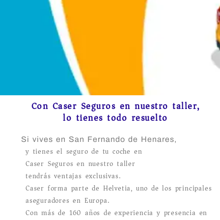
Con Caser Seguros en nuestro taller,
lo tienes todo resuelto
Si vives en San Fernando de Henares,
y tienes el seguro de tu coche en
Caser Seguros en nuestro taller
tendrás ventajas exclusivas.
Caser forma parte de Helvetia, uno de los principales
aseguradores en Europa.
Con más de 160 años de experiencia y presencia en