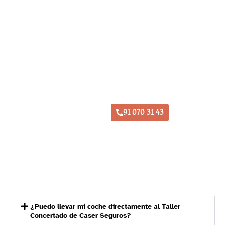
Taller Caser Seguros San Fernando de Henares
91 070 31 43
¿Puedo llevar mi coche directamente al Taller
Concertado de Caser Seguros?