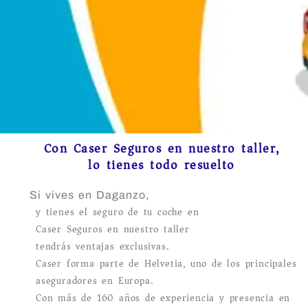
Con Caser Seguros en nuestro taller,
lo tienes todo resuelto
Si vives en Daganzo,
y tienes el seguro de tu coche en
Caser Seguros en nuestro taller
tendrás ventajas exclusivas.
Caser forma parte de Helvetia, uno de los principales
aseguradores en Europa.
Con más de 160 años de experiencia y presencia en