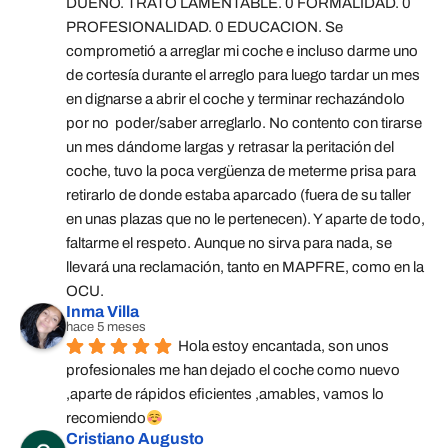
DUEÑO. TRATO LAMENTABLE. 0 FORMALIDAD. 0 
PROFESIONALIDAD. 0 EDUCACION. Se 
comprometió a arreglar mi coche e incluso darme uno 
de cortesía durante el arreglo para luego tardar un mes 
en dignarse a abrir el coche y terminar rechazándolo 
por no  poder/saber arreglarlo. No contento con tirarse 
un mes dándome largas y retrasar la peritación del 
coche, tuvo la poca vergüenza de meterme prisa para 
retirarlo de donde estaba aparcado (fuera de su taller 
en unas plazas que no le pertenecen). Y aparte de todo, 
faltarme el respeto. Aunque no sirva para nada, se 
llevará una reclamación, tanto en MAPFRE, como en la 
OCU.
Inma Villa
hace 5 meses
Hola estoy encantada, son unos 
profesionales me han dejado el coche como nuevo 
,aparte de rápidos eficientes ,amables, vamos lo 
recomiendo
Cristiano Augusto