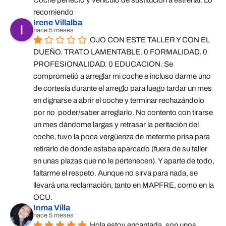
Coche perfecto y vehículo de sustitución a estrenar. Lo 
recomiendo
Irene Villalba
hace 5 meses
OJO CON ESTE TALLER Y CON EL 
DUEÑO. TRATO LAMENTABLE. 0 FORMALIDAD. 0 
PROFESIONALIDAD. 0 EDUCACION. Se 
comprometió a arreglar mi coche e incluso darme uno 
de cortesía durante el arreglo para luego tardar un mes 
en dignarse a abrir el coche y terminar rechazándolo 
por no  poder/saber arreglarlo. No contento con tirarse 
un mes dándome largas y retrasar la peritación del 
coche, tuvo la poca vergüenza de meterme prisa para 
retirarlo de donde estaba aparcado (fuera de su taller 
en unas plazas que no le pertenecen). Y aparte de todo, 
faltarme el respeto. Aunque no sirva para nada, se 
llevará una reclamación, tanto en MAPFRE, como en la 
OCU.
Inma Villa
hace 5 meses
Hola estoy encantada, son unos 